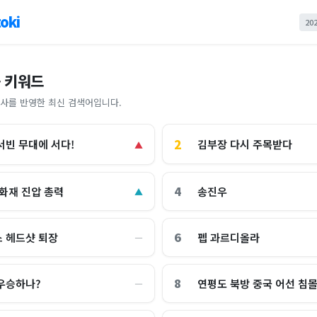
oki
20
 키워드
사를 반영한 최신 검색어입니다.
2
김부장 다시 주목받다
서빈 무대에 서다!
▲
4
 화재 진압 총력
송진우
▲
6
 헤드샷 퇴장
펩 과르디올라
―
8
우승하나?
연평도 북방 중국 어선 침
―