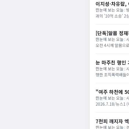
이지성·차유람, 
한눈에 보는 오늘 :
과의 '10억 소송'
에 따르면 서울고법 민
[단독]알몸 정
한눈에 보는 오늘 : 
오전 4시께 알몸으로
로 방향을 튼 장면이 
눈 마주친 행인
한눈에 보는 오늘 :
행한 조직폭력배들이
성열)는 폭력행위 등 
"여주 하천에 5
한눈에 보는 오늘 : 
2026.7.18/뉴스
다는 신고가 접수됐다. 
7천피 깨지자 엑
한눈에 보는 오늘 :