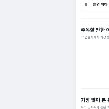
9
놀면 뭐하
주목할 만한 
홈플러스, 2000
[날씨] 오늘 밤 또
각 언론사에서 가장 
비즈워치
YTN
가장 많이 본
누적 조회수가 높은 