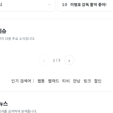
10
니
이범호 감독 활약 좋아!
―
“제헌절이 코스피 살렸다”…국내증
이슈
파크골프 시장, 일제 독점 깨졌다..
억원으로 '시간'을 샀다
안도, 왜?
 내린다...내륙 중심 최대 150mm
업이 시장 절반 차지
많이 다룬 주요 소식입니다.
매일경제
조선일보
‹
›
1
/
3
인기 검색어：
웹툰
웹하드
티비
만남
링크
할인
 뉴스
기사를 요약하여 보여줍니다.