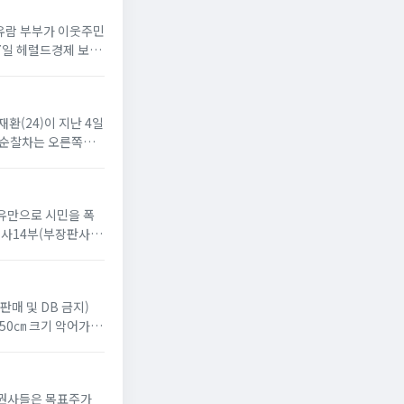
차유람 부부가 이웃주민
17일 헤럴드경제 보도
재환(24)이 지난 4일
, 순찰차는 오른쪽으
이유만으로 시민을 폭
사14부(부장판사 윤
판매 및 DB 금지)
 50㎝ 크기 악어가 있
 증권사들은 목표주가