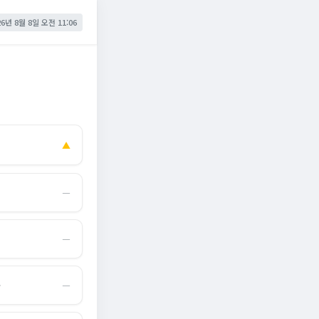
26년 8월 8일 오전 11:06
▲
―
―
몰
―