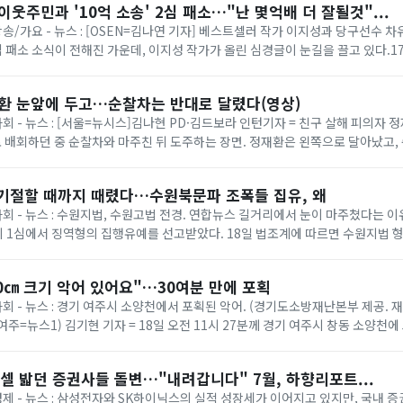
이웃주민과 '10억 소송' 2심 패소…"난 몇억배 더 잘될것"...
 방송/가요 - 뉴스 : [OSEN=김나연 기자] 베스트셀러 작가 이지성과 당구선수 
 2심 패소 소식이 전해진 가운데, 이지성 작가가 올린 심경글이 눈길을 끌고 있다.
사 8-3부(부장 임종효)...
재환 눈앞에 두고…순찰차는 반대로 달렸다(영상)
사회 - 뉴스 : [서울=뉴시스]김나현 PD·김드보라 인턴기자 = 친구 살해 피의자 정
 배회하던 중 순찰차와 마주친 뒤 도주하는 장면. 정재환은 왼쪽으로 달아났고
잡혔다. (제공=피해자...
 기절할 때까지 때렸다…수원북문파 조폭들 집유, 왜
 사회 - 뉴스 : 수원지법, 수원고법 전경. 연합뉴스 길거리에서 눈이 마주쳤다는 
 1심에서 징역형의 집행유예를 선고받았다. 18일 법조계에 따르면 수원지법 형
처벌에 관한 법률 위반(단체 등의...
0㎝ 크기 악어 있어요"…30여분 만에 포획
사회 - 뉴스 : 경기 여주시 소양천에서 포획된 악어. (경기도소방재난본부 제공. 재
1 (여주=뉴스1) 김기현 기자 = 18일 오전 11시 27분께 경기 여주시 창동 소양천에
소방 ...
셀 밟던 증권사들 돌변…"내려갑니다" 7월, 하향리포트...
 경제 - 뉴스 : 삼성전자와 SK하이닉스의 실적 성장세가 이어지고 있지만, 국내