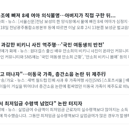
수조에 빠져 8세 여아 의식불명…아버지가 직접 구한 뒤...
사회 - 뉴스 : [서울신문]전남 보성의 한 양식장에서 물에 빠진 8세 여아가 심정
 18일 전남광주통합소방본부 등에 따르면 이날 오후 2시 13분쯤 보성군 벌교
 같은데 보이지 않는다”는 ...
? 과감한 비키니 사진 역주행…'국민 여동생의 반전'
 연예가 화제 - 뉴스 : 원더걸스 출신 배우 안소희의 비키니 사진이 온라인 커뮤
라인 커뮤니티와 SNS에는 ‘국민 여동생 안소희 근황’, ‘안소희 비키니 몸매’ 등의
당 사진은 안소희가 지난 2...
놓고 떠나자"…이동국 가족, 층간소음 논란 뒤 제주行
방송/가요 - 뉴스 : 새벽 월드컵 민폐 사과 후 가족여행 사진|SNS [스포츠서울 | 
아이들이 거실을 뛰어다녀 층간소음 논란에 휩싸였던 이동국 가족이 제주도로 떠났
일 만에 “세상이 버겁게 ...
서 최저임금 수령액 넘었다" 논란 터지자
 경제 - 뉴스 : 실업급여 수급액이 최저임금 근로자의 실수령액보다 많아지는 소득
액보다 실업급여가 많은 경우가 발생해 "실업급여가 근로
 지적이 제기된 만...